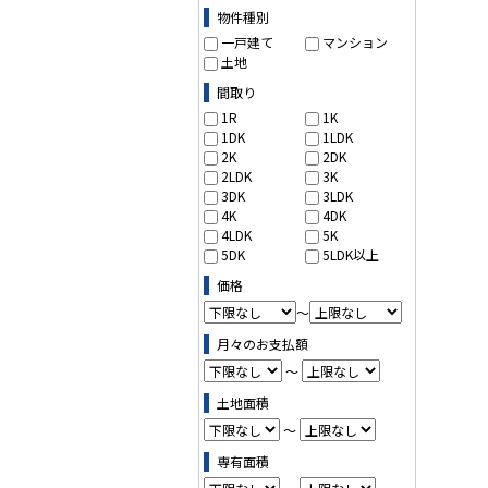
物件の条件で絞り込む
物件種別
一戸建て
マンション
土地
間取り
1R
1K
1DK
1LDK
2K
2DK
2LDK
3K
3DK
3LDK
4K
4DK
4LDK
5K
5DK
5LDK以上
価格
～
月々のお支払額
～
土地面積
～
専有面積