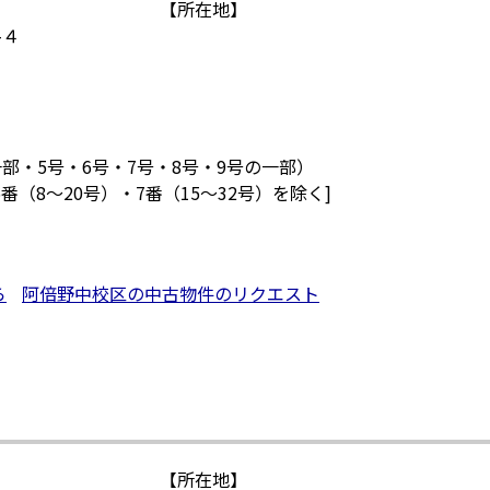
【所在地】
-４
部・5号・6号・7号・8号・9号の一部）
番（8～20号）・7番（15～32号）を除く]
ら
阿倍野中校区の中古物件のリクエスト
【所在地】