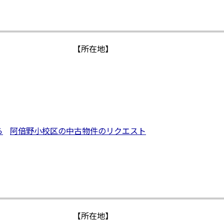
【所在地】
１
ら
阿倍野小校区の中古物件のリクエスト
【所在地】