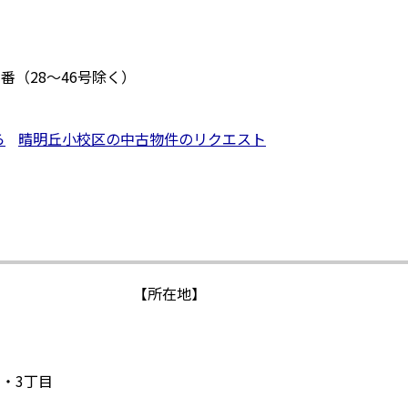
1番（28～46号除く）
ら
晴明丘小校区の中古物件のリクエスト
】
【所在地】
 ・3丁目