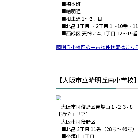
■橋本町
■晴明通
■相生通 1～2丁目
■北畠 1丁目 ・2丁目 1～10番・1
■西成区 天神ノ森 1丁目 12～19番
晴明丘小校区の中古物件検索はこち
【大阪市立晴明丘南小学校
大阪市阿倍野区帝塚山１-２３-８
【通学エリア】
大阪市阿倍野区
■北畠 2丁目 11番（28号～46号）
■帝塚山 1丁目