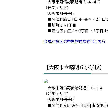
大阪市阿倍野区旭町３-４-４６
【通学エリア】
大阪市阿倍野区
■阿倍野筋 1丁目 4～8番 ・2丁目 5
■旭町 1～3丁目
■西成区 山王 1～2丁目 ・3丁目 1
金塚小校区の中古物件検索はこちら
【大阪市立晴明丘小学校】
大阪市阿倍野区清明通１０-３４
【通学エリア】
大阪市阿倍野区
■阿倍野元町 2番（11号[市道住吉9