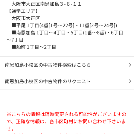
大阪市大正区南恩加島３-６-１１
【通学エリア】
大阪市大正区
■平尾 1丁目(4番[1号～22号]・11番[3号～24号])
■南恩加島 1丁目～4丁目・5丁目(1番～8番)・6丁目
～7丁目
■船町 1丁目～2丁目
南恩加島小校区の中古物件検索はこちら
南恩加島小校区の中古物件のリクエスト
※こちらの情報は随時変更される可能性がございますの
で、正確な情報は、各市
区
町村にお問い合わせ下さいま
せ。