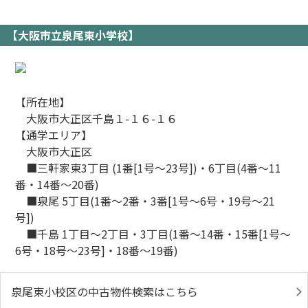
【大阪市立泉尾東小学校】
【所在地】
大阪市大正区千島１-１６-１６
【通学エリア】
大阪市大正区
■三軒家東3丁目 (1番[1号～23号])・6丁目(4番～11
番・14番～20番)
■泉尾 5丁目(1番～2番・3番[1号～6号・19号～21
号])
■千島 1丁目～2丁目・3丁目(1番～14番・15番[1号～
6号・18号～23号]・18番～19番)
泉尾東小校区の中古物件検索はこちら