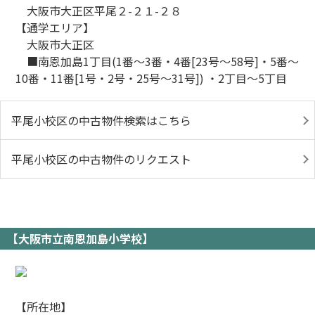
大阪市大正区平尾２-２１-２８
【通学エリア】
大阪市大正区
■南恩加島1丁目(1番～3番・4番[23号～58号]・5番～
10番・11番[1号・2号・25号～31号]) ・2丁目～5丁目
平尾小校区の中古物件検索はこちら
平尾小校区の中古物件のリクエスト
【大阪市立南恩加島小学校】
【所在地】