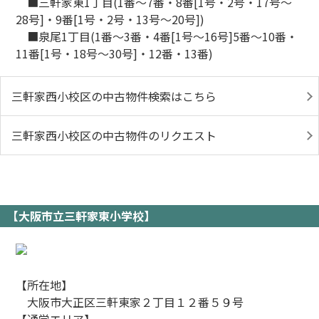
■三軒家東1丁目(1番～7番・8番[1号・2号・17号～
28号]・9番[1号・2号・13号～20号])
■泉尾1丁目(1番～3番・4番[1号～16号]5番～10番・
11番[1号・18号～30号]・12番・13番)
三軒家西小校区の中古物件検索はこちら
三軒家西小校区の中古物件のリクエスト
【大阪市立三軒家東小学校】
【所在地】
大阪市大正区三軒東家２丁目１２番５９号