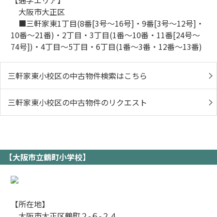
【通学エリア】
大阪市大正区
■三軒家東1丁目(8番[3号～16号]・9番[3号～12号]・
10番～21番)・2丁目・3丁目(1番～10番・11番[24号～
74号])・4丁目～5丁目・6丁目(1番～3番・12番～13番)
三軒家東小校区の中古物件検索はこちら
三軒家東小校区の中古物件のリクエスト
【大阪市立鶴町小学校】
【所在地】
大阪市大正区鶴町２-６-２４