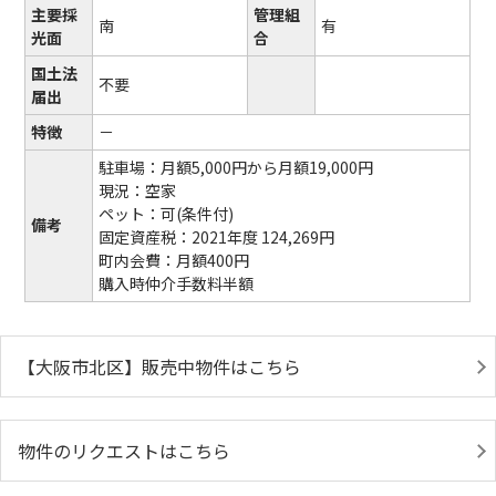
主要採
管理組
南
有
光面
合
国土法
不要
届出
特徴
－
駐車場：月額5,000円から月額19,000円
現況：空家
ペット：可(条件付)
備考
固定資産税：2021年度 124,269円
町内会費：月額400円
購入時仲介手数料半額
【大阪市北区】販売中物件はこちら
物件のリクエストはこちら