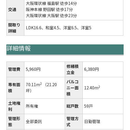
大阪環状線 福島駅 徒歩14分
交通
阪神本線 野田駅 徒歩17分
大阪環状線 大阪駅 徒歩23分
間取り
LDK16.6、和室4.5、洋室6.5、洋室5
詳細
詳細情報
修繕積
管理費
5,960円
6,380円
立金
バルコ
2
専有面
70.11m
（21.20
2
ニー面
12.40m
積
坪）
積
土地権
所有権
総戸数
59戸
利
管理形
管理方
全部委託
日勤管理
態
式