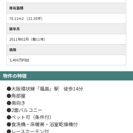
専有面積
70.11m2 （21.20坪）
築年月
2011年02月（築11年）
価格
3,400万円台
物件の特徴
●大阪環状線「福島」駅 徒歩14分
●角部屋
●南向き
●2面バルコニー
●ペット可（条件付）
●食洗機・床暖房・浴室乾燥機付
●レースカーテン付