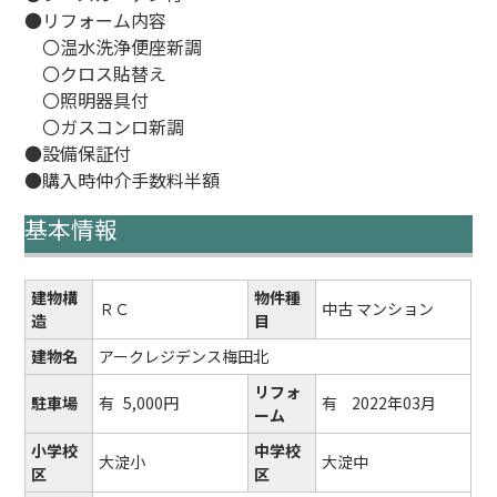
●リフォーム内容
〇温水洗浄便座新調
〇クロス貼替え
〇照明器具付
〇ガスコンロ新調
●設備保証付
●購入時仲介手数料半額
基本情報
建物構
物件種
ＲＣ
中古 マンション
造
目
建物名
アークレジデンス梅田北
リフォ
駐車場
有
5,000円
有
2022年03月
ーム
小学校
中学校
大淀小
大淀中
区
区