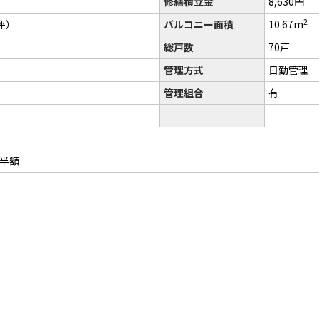
修繕積立金
8,630円
2
3坪）
バルコニー面積
10.67m
総戸数
70戸
管理方式
日勤管理
管理組合
有
半額