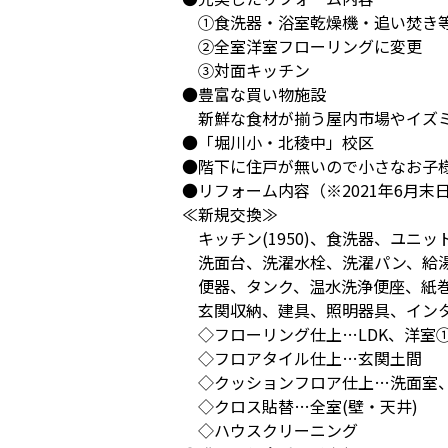
①食洗器・浴室乾燥機・追い焚き
②全室洋室フローリングに変更
③対面キッチン
●豊富な買い物施設
新鮮な食材が揃う屋内市場やイズミ
●「堀川小・北稜中」校区
●階下に住戸が無いので小さなお子
●リフォーム内容（※2021年6月末
≪新規交換≫
キッチン(1950)、食洗器、ユニット
洗面台、洗濯水栓、洗濯パン、給湯
便器、タンク、温水洗浄便座、紙巻
玄関収納、建具、照明器具、インタ
◇フローリング仕上…LDK、洋室
◇フロアタイル仕上…玄関土間
◇クッションフロア仕上…洗面室
◇クロス貼替…全室(壁・天井)
◇ハウスクリーニング