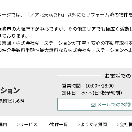
ページでは、「
ノア北天満(3F)」以外にも
リフォーム済の物件
近隣市の大阪府下が中心ですが、その他エリアでも幅広く活動
けております。
ロ集団・株式会社キーステーションが丁寧・安心の不動産取引
の仲介手数料半額～最大無料なら株式会社キーステーションへ
お電話での
営業時間 10:00～18:00
定休日 水･木(日･祝予約制）
1 島町ビル6階
メールでのお問
理由
サービス
物件一覧
よくある質問
会社