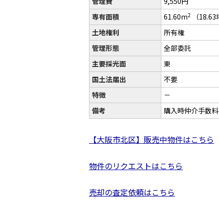
管理費
9,550円
2
専有面積
61.60m
（18.6
土地権利
所有権
管理形態
全部委託
主要採光面
東
国土法届出
不要
特徴
－
備考
購入時仲介手数料
【大阪市北区】販売中物件はこちら
物件のリクエストはこちら
売却の査定依頼はこちら