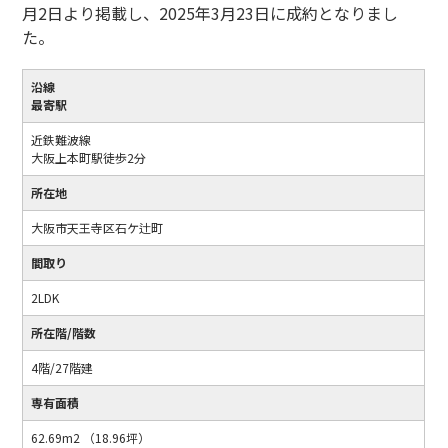
月2日より掲載し、2025年3月23日に成約となりまし
た。
沿線
最寄駅
近鉄難波線
大阪上本町駅徒歩2分
所在地
大阪市天王寺区石ケ辻町
間取り
2LDK
所在階/階数
4階/27階建
専有面積
62.69m2 （18.96坪）