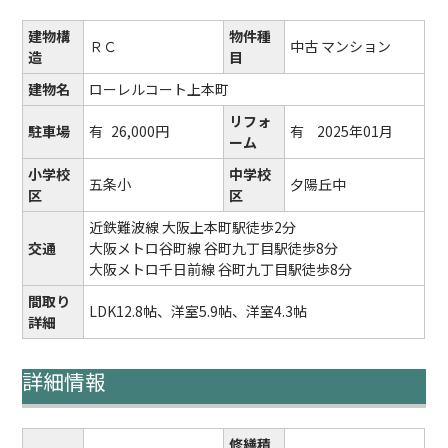
建物構
物件種
ＲＣ
中古 マンション
造
目
建物名
ローレルコート上本町
リフォ
駐車場
有
26,000円
有
2025年01月
ーム
小学校
中学校
五条小
夕陽丘中
区
区
近鉄難波線 大阪上本町駅徒歩2分
交通
大阪メトロ谷町線 谷町九丁目駅徒歩8分
大阪メトロ千日前線 谷町九丁目駅徒歩8分
間取り
LDK12.8帖、洋室5.9帖、洋室4.3帖
詳細
詳細情報
修繕積