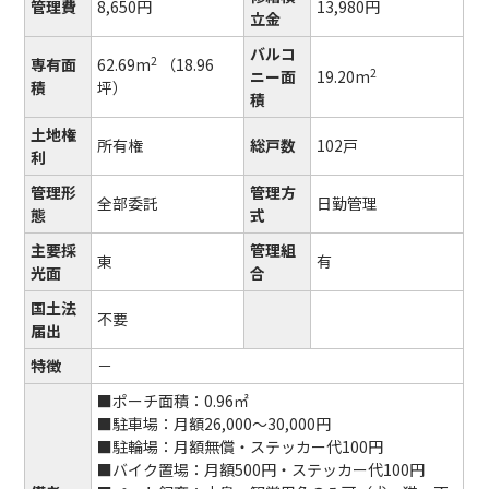
管理費
8,650円
13,980円
立金
バルコ
2
専有面
62.69m
（18.96
2
ニー面
19.20m
積
坪）
積
土地権
所有権
総戸数
102戸
利
管理形
管理方
全部委託
日勤管理
態
式
主要採
管理組
東
有
光面
合
国土法
不要
届出
特徴
－
■ポーチ面積：0.96㎡
■駐車場：月額26,000～30,000円
■駐輪場：月額無償・ステッカー代100円
■バイク置場：月額500円・ステッカー代100円