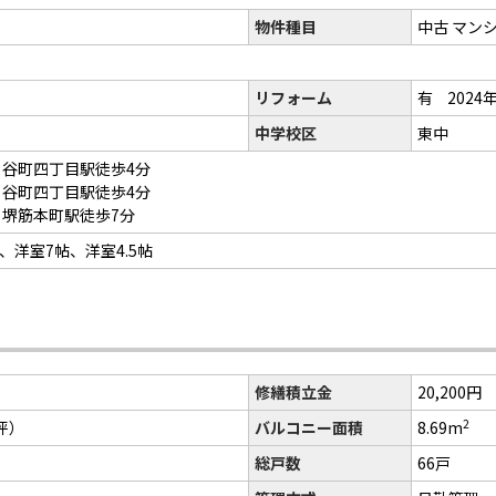
物件種目
中古 マン
橋
リフォーム
有
2024
中学校区
東中
 谷町四丁目駅徒歩4分
 谷町四丁目駅徒歩4分
 堺筋本町駅徒歩7分
2帖、洋室7帖、洋室4.5帖
修繕積立金
20,200円
2
1坪）
バルコニー面積
8.69m
総戸数
66戸