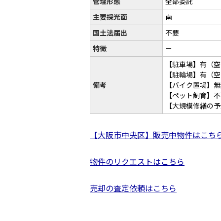
管理形態
全部委託
主要採光面
南
国土法届出
不要
特徴
－
【駐車場】有（空有／
【駐輪場】有（空
備考
【バイク置場】無
【ペット飼育】不
【大規模修繕の予
【大阪市中央区】販売中物件はこち
物件のリクエストはこちら
売却の査定依頼はこちら