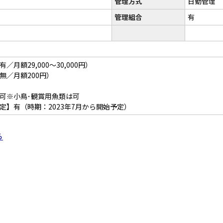
管理方式
日勤管理
管理組合
有
月額29,000～30,000円）
無／月額200円）
可※小鳥･観賞用魚類は可
定】有（時期：2023年7月から開始予定）
ら