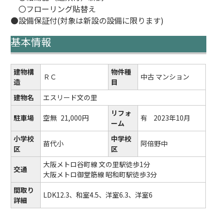
〇フローリング貼替え
●設備保証付(対象は新設の設備に限ります)
基本情報
建物構
物件種
ＲＣ
中古 マンション
造
目
建物名
エスリード文の里
リフォ
駐車場
空無
21,000円
有
2023年10月
ーム
小学校
中学校
苗代小
阿倍野中
区
区
大阪メトロ谷町線 文の里駅徒歩1分
交通
大阪メトロ御堂筋線 昭和町駅徒歩3分
間取り
LDK12.3、和室4.5、洋室6.3、洋室6
詳細