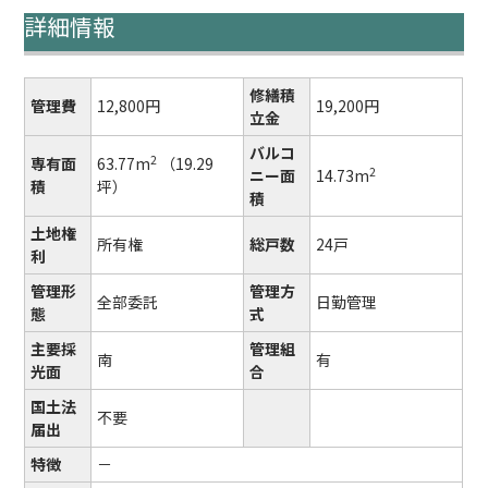
詳細情報
修繕積
管理費
12,800円
19,200円
立金
バルコ
2
専有面
63.77m
（19.29
2
ニー面
14.73m
積
坪）
積
土地権
所有権
総戸数
24戸
利
管理形
管理方
全部委託
日勤管理
態
式
主要採
管理組
南
有
光面
合
国土法
不要
届出
特徴
－