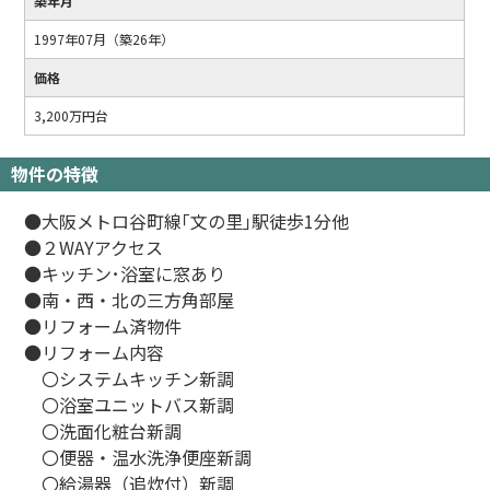
築年月
1997年07月（築26年）
価格
3,200万円台
物件の特徴
●大阪メトロ谷町線｢文の里｣駅徒歩1分他
●２WAYアクセス
●キッチン･浴室に窓あり
●南・西・北の三方角部屋
●リフォーム済物件
●リフォーム内容
〇システムキッチン新調
〇浴室ユニットバス新調
〇洗面化粧台新調
〇便器・温水洗浄便座新調
〇給湯器（追炊付）新調