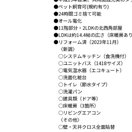
●ペット飼育可(規約有り)
●24時間ゴミ捨て可能
●オール電化
●11階部分・2LDKの北西角部屋
●LDKは約14.4帖の広さ（床暖房あ
●リフォーム済（2023年11月）
〈新調〉
○システムキッチン（食洗機付）
○ユニットバス（1418サイズ）
○電気温水器（エコキュート）
○洗面化粧台
○トイレ（節水タイプ）
○洗濯パン
○建具類（ドア等）
○床暖房（3箇所）
○リビングエアコン
〈その他〉
○壁・天井クロス全面貼替