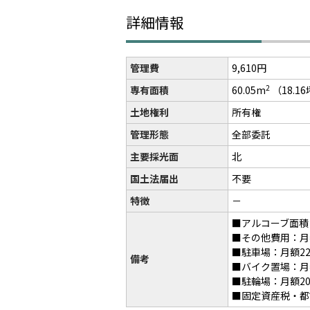
詳細情報
管理費
9,610円
2
専有面積
60.05m
（18.1
土地権利
所有権
管理形態
全部委託
主要採光面
北
国土法届出
不要
特徴
－
■アルコーブ面積：
■その他費用：月額
■駐車場：月額22,
備考
■バイク置場：月額1
■駐輪場：月額20
■固定資産税・都市