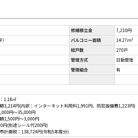
修繕積立金
7,210円
2
6坪）
バルコニー面積
14.27m
総戸数
270戸
管理方式
日勤管理
管理組合
有
1.18㎡
3,214円(内訳：インターネット利用料1,991円、防犯設備費1,223円)
000円～35,000円
,500円～3,000円
0円(別途シール代200円)
計画税：138,724円(令和5年度分)