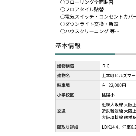
○フローリング全面貼替
○フロアタイル貼替
○電気スイッチ・コンセントカ
○ダウンライト交換・新設
○ハウスクリーニング 等…
基本情報
建物構造
ＲＣ
建物名
上本町ヒルズマー
駐車場
有
22,000円
小学校区
桃陽小
近鉄大阪線 大阪
交通
近鉄難波線 大阪
大阪環状線 鶴橋
間取り詳細
LDK14.4、洋室6