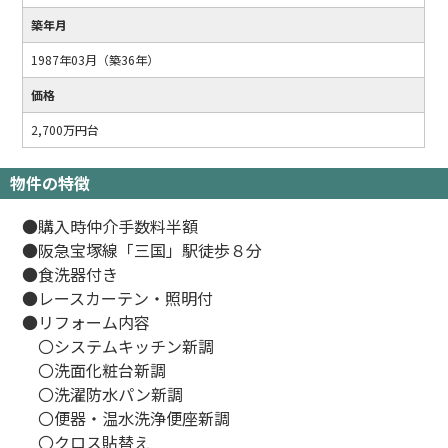
築年月
1987年03月（築36年）
価格
2,700万円台
物件の特徴
●購入時仲介手数料半額
●阪急宝塚線「三国」駅徒歩８分
●食洗器付き
●レースカーテン・照明付
●リフォーム内容
〇システムキッチン新調
〇洗面化粧台新調
〇洗濯防水パン新調
〇便器・温水洗浄便座新調
〇クロス貼替え