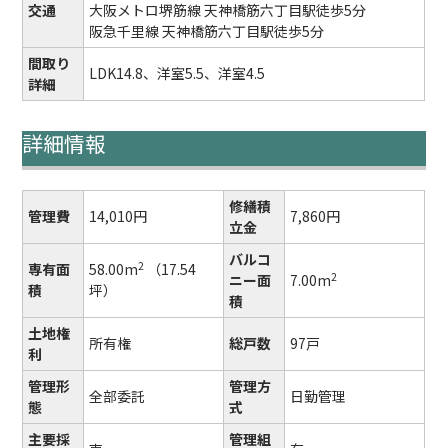
交通
大阪メトロ堺筋線 天神橋筋六丁目駅徒歩5分
阪急千里線 天神橋筋六丁目駅徒歩5分
間取り
LDK14.8、洋室5.5、洋室4.5
詳細
詳細情報
修繕積
管理費
14,010円
7,860円
立金
バルコ
2
専有面
58.00m
（17.54
2
ニー面
7.00m
積
坪）
積
土地権
所有権
総戸数
97戸
利
管理形
管理方
全部委託
日勤管理
態
式
主要採
管理組