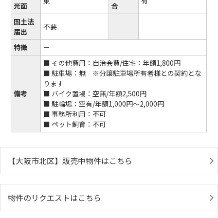
東
有
光面
合
国土法
不要
届出
特徴
－
■ その他費用：自治会費/住宅：年額1,800円
■ 駐車場：無 ※分譲駐車場所有者様との契約とな
ります
備考
■ バイク置場：空無/年額2,500円
■ 駐輪場：空有/年額1,000円～2,000円
■ 事務所利用：不可
■ ペット飼育：不可
【大阪市北区】販売中物件はこちら
物件のリクエストはこちら