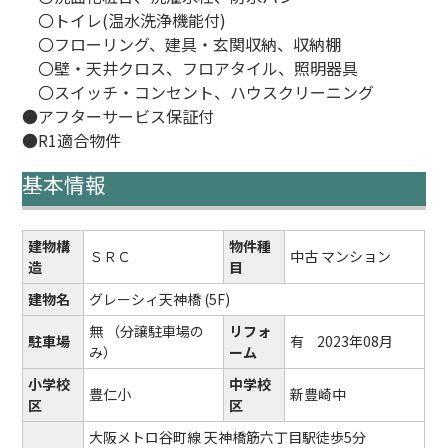
〇トイレ(温水洗浄機能付)
〇フローリング、建具・玄関収納、収納棚
〇壁・天井クロス、フロアタイル、照明器具
〇スイッチ・コンセント、ハウスクリーニング
●アフターサービス保証付
●R1適合物件
基本情報
建物構
物件種
ＳＲＣ
中古 マンション
造
目
建物名
グレーシィ天神橋 (5F)
無
（分譲駐車場の
リフォ
駐車場
有
2023年08月
み）
ーム
小学校
中学校
豊仁小
新豊崎中
区
区
大阪メトロ谷町線 天神橋筋六丁目駅徒歩5分