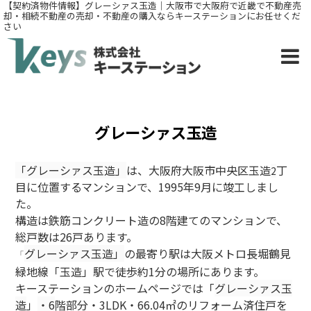
【契約済物件情報】グレーシァス玉造｜大阪市で大阪府で近畿で不動産売
却・相続不動産の売却・不動産の購入ならキーステーションにお任せくだ
さい
グレーシァス玉造
「
グレーシァス玉造
」
は、大阪府大阪市中央区玉造
丁
2
目に位置するマンションで、1995年9月に竣工しまし
た。
構造は鉄筋コンクリート造の8階建てのマンションで、
総戸数は26戸あります。
グレーシァス玉造
」
の最寄り駅は大阪メトロ長堀鶴見
「
緑地線「玉造」駅で徒歩約1分の場所にあります。
キーステーションのホームページでは「
グレーシァス玉
造
」
・6
階部分・3LDK・66.04
㎡のリフォーム済住戸を