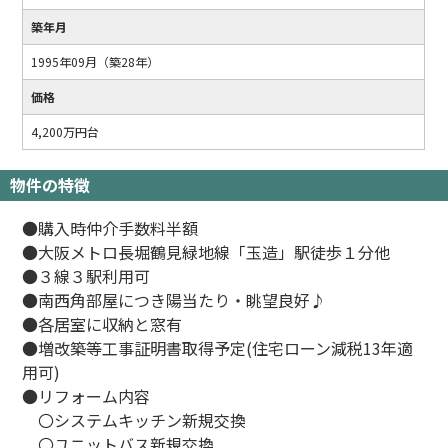
築年月
1995年09月（築28年）
価格
4,200万円台
物件の特徴
●購入時仲介手数料半額
●大阪メトロ長堀鶴見緑地線「玉造」駅徒歩１分他
●３線３駅利用可
●南西角部屋につき陽当たり・眺望良好♪
●各居室に収納と窓有
●増改築等工事証明書取得予定(住宅ローン減税13年適
用可)
●リフォーム内容
〇システムキッチン新規交換
〇ユニットバス新規交換