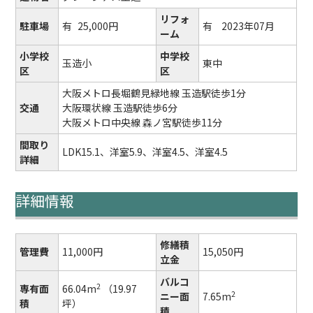
リフォ
駐車場
有
25,000円
有
2023年07月
ーム
小学校
中学校
玉造小
東中
区
区
大阪メトロ長堀鶴見緑地線 玉造駅徒歩1分
交通
大阪環状線 玉造駅徒歩6分
大阪メトロ中央線 森ノ宮駅徒歩11分
間取り
LDK15.1、洋室5.9、洋室4.5、洋室4.5
詳細
詳細情報
修繕積
管理費
11,000円
15,050円
立金
バルコ
2
専有面
66.04m
（19.97
2
ニー面
7.65m
積
坪）
積