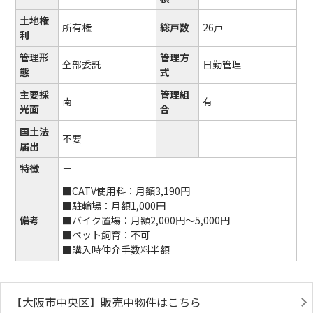
土地権
所有権
総戸数
26戸
利
管理形
管理方
全部委託
日勤管理
態
式
主要採
管理組
南
有
光面
合
国土法
不要
届出
特徴
－
■CATV使用料：月額3,190円
■駐輪場：月額1,000円
備考
■バイク置場：月額2,000円～5,000円
■ペット飼育：不可
■購入時仲介手数料半額
【大阪市中央区】販売中物件はこちら