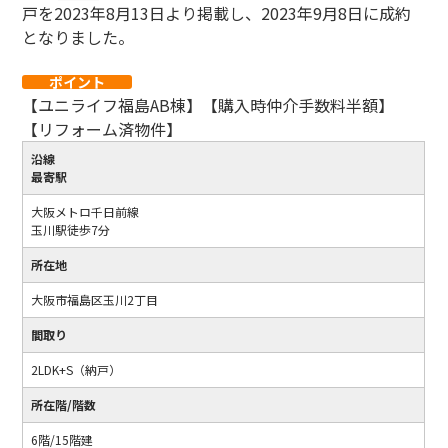
戸を2023年8月13日より掲載し、2023年9月8日に成約
となりました。
ポイント
【ユニライフ福島AB棟】【購入時仲介手数料半額】
【リフォーム済物件】
沿線
最寄駅
大阪メトロ千日前線
玉川駅徒歩7分
所在地
大阪市福島区玉川2丁目
間取り
2LDK+S（納戸）
所在階/階数
6階/15階建