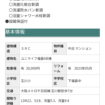
〇洗面化粧台新調
〇洗濯防水パン新調
〇浴室シャワー水栓新調
●設備保証付
基本情報
建物構
物件種
ＳＲＣ
中古 マンション
造
目
建物名
ユニライフ福島AB棟
リフォ
駐車場
有
20,000円
有
2023年05月
ーム
小学校
中学校
玉川小
下福島中
区
区
交通
大阪メトロ千日前線 玉川駅徒歩7分
間取り
LDK12、S3.8、洋室5.3、洋室4.4
詳細