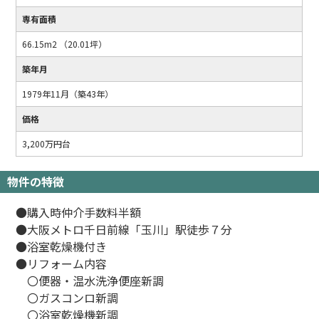
専有面積
66.15m2 （20.01坪）
築年月
1979年11月（築43年）
価格
3,200万円台
物件の特徴
●購入時仲介手数料半額
●大阪メトロ千日前線「玉川」駅徒歩７分
●浴室乾燥機付き
●リフォーム内容
〇便器・温水洗浄便座新調
〇ガスコンロ新調
〇浴室乾燥機新調