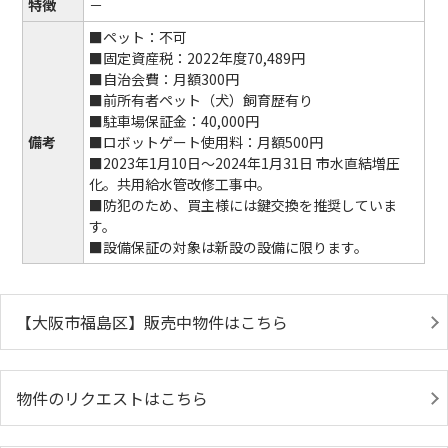
特徴
－
■ペット：不可
■固定資産税：2022年度70,489円
■自治会費：月額300円
■前所有者ペット（犬）飼育歴有り
■駐車場保証金：40,000円
備考
■ロボットゲート使用料：月額500円
■2023年1月10日～2024年1月31日 市水直結増圧
化。共用給水管改修工事中。
■防犯のため、買主様には鍵交換を推奨していま
す。
■設備保証の対象は新設の設備に限ります。
【大阪市福島区】販売中物件はこちら
物件のリクエストはこちら