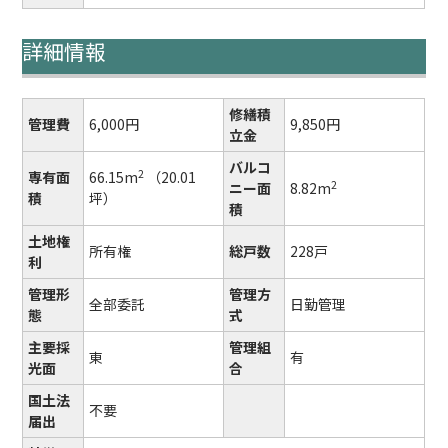
詳細情報
修繕積
管理費
6,000円
9,850円
立金
バルコ
2
専有面
66.15m
（20.01
2
ニー面
8.82m
積
坪）
積
土地権
所有権
総戸数
228戸
利
管理形
管理方
全部委託
日勤管理
態
式
主要採
管理組
東
有
光面
合
国土法
不要
届出