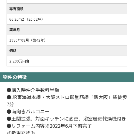
専有面積
66.20m2 （20.02坪）
築年月
1980年08月（築42年）
価格
2,200万円台
物件の特徴
●購入時仲介手数料半額
●JR東海道本線・大阪メトロ御堂筋線「新大阪」駅徒歩
7分
●南向きバルコニー
●土間拡張、対面キッチンに変更、浴室暖房乾燥機付き
●リフォーム内容※2022年6月下旬完了
≪新規交換≫