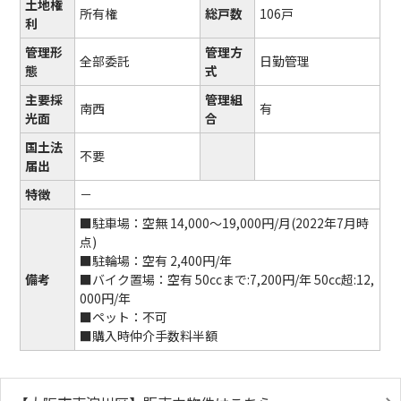
土地権
所有権
総戸数
106戸
利
管理形
管理方
全部委託
日勤管理
態
式
主要採
管理組
南西
有
光面
合
国土法
不要
届出
特徴
－
■駐車場：空無 14,000～19,000円/月(2022年7月時
点)
■駐輪場：空有 2,400円/年
備考
■バイク置場：空有 50ccまで:7,200円/年 50cc超:12,
000円/年
■ペット：不可
■購入時仲介手数料半額