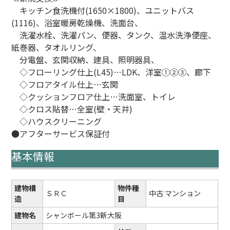
キッチン食洗機付(1650×1800)、ユニットバス
(1116)、浴室暖房乾燥機、洗面台、
洗濯水栓、洗濯パン、便器、タンク、温水洗浄便座、
紙巻器、タオルリング、
分電盤、玄関収納、建具、照明器具、
◇フローリング仕上(L45)…LDK、洋室①②③、廊下
◇フロアタイル仕上…玄関
◇クッションフロア仕上…洗面室、トイレ
◇クロス貼替…全室(壁・天井)
◇ハウスクリーニング
●アフターサービス保証付
基本情報
建物構
物件種
ＳＲＣ
中古 マンション
造
目
建物名
シャンボール第3新大阪