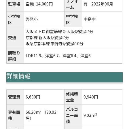
リフォ
駐車場
空無
14,000円
有
2022年06月
ーム
小学校
中学校
啓発小
中島中
区
区
大阪メトロ御堂筋線 新大阪駅徒歩7分
交通
京都線 新大阪駅徒歩7分
阪急京都本線 崇禅寺駅徒歩10分
間取り
LDK11.9、洋室6.7、洋室6.4、洋室6
詳細
詳細情報
修繕積
管理費
6,630円
9,940円
立金
バルコ
2
専有面
66.20m
（20.02
2
ニー面
9.03m
積
坪）
積