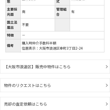
態
式
主要採
管理組
南
有
光面
合
国土法
不要
届出
特徴
－
購入時仲介手数料半額
備考
住居表示：大阪市浪速区幸町3丁目2-24
【大阪市浪速区】販売中物件はこちら
物件のリクエストはこちら
売却の査定依頼はこちら