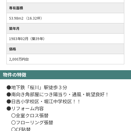
専有面積
53.98m2 （16.32坪）
築年月
1983年02月（築39年）
価格
2,000万円台
物件の特徴
●地下鉄「桜川」駅徒歩３分
●南向き角部屋につき陽当り・通風・眺望良好！
●日吉小学校区・堀江中学校区！！
●リフォーム内容
〇全室クロス張替
〇フローリング張替
〇CF貼替