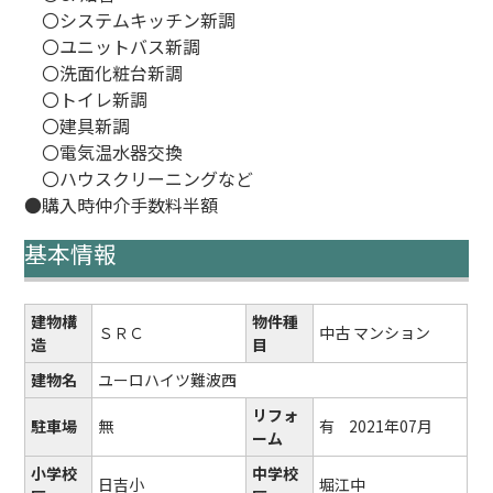
〇システムキッチン新調
〇ユニットバス新調
〇洗面化粧台新調
〇トイレ新調
〇建具新調
〇電気温水器交換
〇ハウスクリーニングなど
●購入時仲介手数料半額
基本情報
建物構
物件種
ＳＲＣ
中古 マンション
造
目
建物名
ユーロハイツ難波西
リフォ
駐車場
無
有
2021年07月
ーム
小学校
中学校
日吉小
堀江中