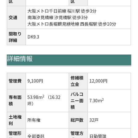
区
区
大阪メトロ千日前線 桜川駅 徒歩3分
交通
南海汐見橋線 汐見橋駅 徒歩3分
大阪メトロ長堀鶴見緑地線 西長堀駅 徒歩10分
間取り
DK9.3
詳細
詳細情報
修繕積
管理費
9,100円
12,000円
立金
バルコ
2
専有面
53.98m
（16.32
2
ニー面
7.30m
積
坪）
積
土地権
所有権
総戸数
32戸
利
管理形
管理方
全部委託
日勤管理