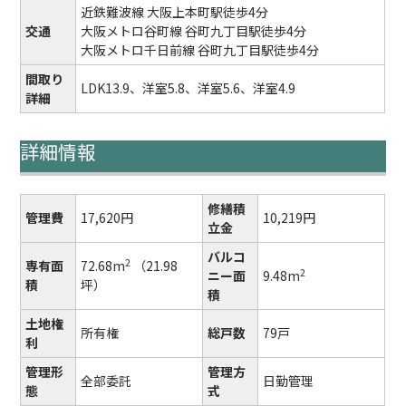
近鉄難波線 大阪上本町駅徒歩4分
交通
大阪メトロ谷町線 谷町九丁目駅徒歩4分
大阪メトロ千日前線 谷町九丁目駅徒歩4分
間取り
LDK13.9、洋室5.8、洋室5.6、洋室4.9
詳細
詳細情報
修繕積
管理費
17,620円
10,219円
立金
バルコ
2
専有面
72.68m
（21.98
2
ニー面
9.48m
積
坪）
積
土地権
所有権
総戸数
79戸
利
管理形
管理方
全部委託
日勤管理
態
式