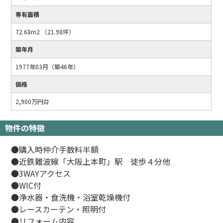
専有面積
72.68m2 （21.98坪）
築年月
1977年03月（築46年）
価格
2,900万円台
物件の特徴
●購入時仲介手数料半額
●近鉄難波線「大阪上本町」駅 徒歩４分他
●3WAYアクセス
●WIC付
●浄水器・食洗機・浴室乾燥機付
●レースカーテン・照明付
●リフォーム内容