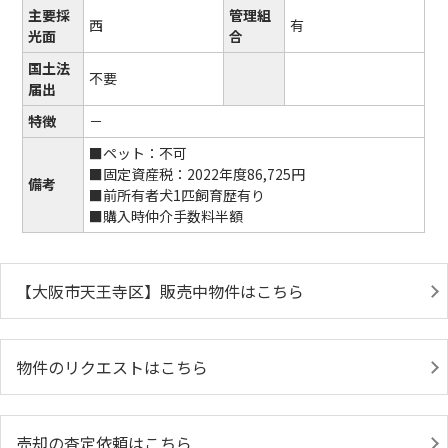
主要採
管理組
西
有
光面
合
国土法
不要
届出
特徴
－
■ペット：不可
■固定資産税：2022年度86,725円
備考
■前所有者犬1匹飼育歴有り
■購入時仲介手数料半額
【大阪市天王寺区】販売中物件はこちら
物件のリクエストはこちら
売却の査定依頼はこちら