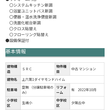
〇システムキッチン新調
〇浴室ユニットバス新調
〇便器・温水洗浄便座新調
〇洗面化粧台新調
〇クロス貼替え
〇フローリング貼替え
●設備保証付
基本情報
建物構
物件種
ＳＲＣ
中古 マンション
造
目
建物名
上六第1ダイヤモンドハイム
空無
（分譲駐車場の
リフォ
駐車場
有
2022年10月
み）
ーム
小学校
中学校
生魂小
夕陽丘中
区
区