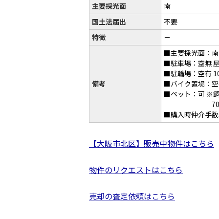
主要採光面
南
国土法届出
不要
特徴
－
■主要採光面：南
■駐車場：空無 屋内:
■駐輪場：空有 10
備考
■バイク置場：空有
■ペット：可 ※
70㎝未満で
■購入時仲介手数
【大阪市北区】販売中物件はこちら
物件のリクエストはこちら
売却の査定依頼はこちら