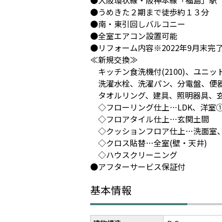
●大阪環状線・阪神本線「福島」駅
●うめきた２期まで徒歩約１３分
●南・東引回しバルコニー
●全室エアコン設置可能
●リフォーム内容※2022年9月末完
≪新規交換≫
キッチン食洗機付(2100)、ユニット
洗濯水栓、洗濯パン、分電盤、便器
タオルリング、建具、照明器具、玄
◇フローリング仕上…LDK、洋室
◇フロアタイル仕上…玄関土間
◇クッションフロア仕上…洗面室
◇クロス貼替…全室(壁・天井)
◇ハウスクリーニング
●アフターサービス保証付
基本情報