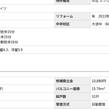
物件種目
中古 マン
ハイツ
リフォーム
有
2022
中学校区
大淀中
（6
徒歩15分
歩15分
駅徒歩16分
室6.3、洋室5.9
修繕積立金
10,880円
2
6坪）
バルコニー面積
15.79m
総戸数
31戸
管理方式
日勤管理