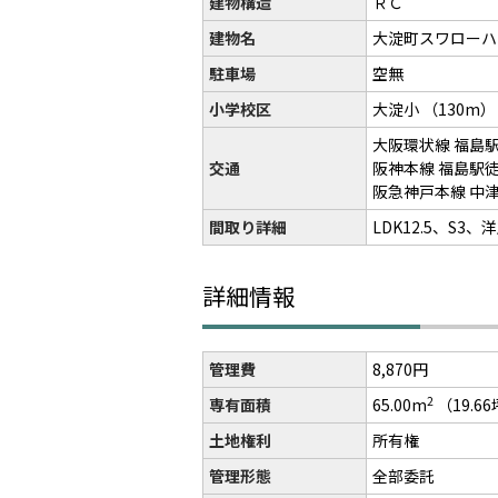
建物構造
ＲＣ
建物名
大淀町スワロー
駐車場
空無
小学校区
大淀小
（130m）
大阪環状線 福島駅
交通
阪神本線 福島駅徒
阪急神戸本線 中津
間取り詳細
LDK12.5、S3、洋
詳細情報
管理費
8,870円
2
専有面積
65.00m
（19.6
土地権利
所有権
管理形態
全部委託