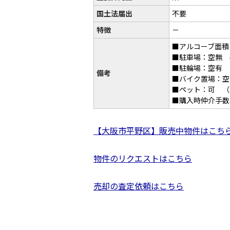
国土法届出
不要
特徴
－
■アルコーブ面積：
■駐車場：空無 4,
■駐輪場：空有 2
備考
■バイク置場：空無 
■ペット：可 （
■購入時仲介手数
【大阪市平野区】販売中物件はこち
物件のリクエストはこちら
売却の査定依頼はこちら