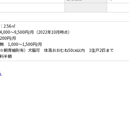
2.56㎡
000～9,500円/月（2022年10月時点）
00円/月
1,000～1,500円/月
※飼育細則有）犬猫可 体高おおむね50㎝以内 1住戸2匹まで
料半額
ら