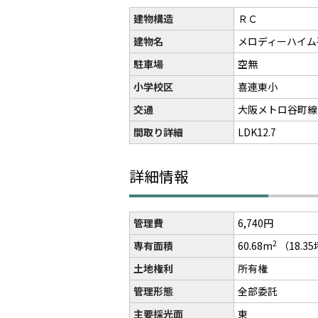
建物構造
ＲＣ
建物名
メロディーハイ
駐車場
空無
小学校区
喜連東小
交通
大阪メトロ谷町線
間取り詳細
LDK12.7
詳細情報
管理費
6,740円
2
専有面積
60.68m
（18.3
土地権利
所有権
管理形態
全部委託
主要採光面
東