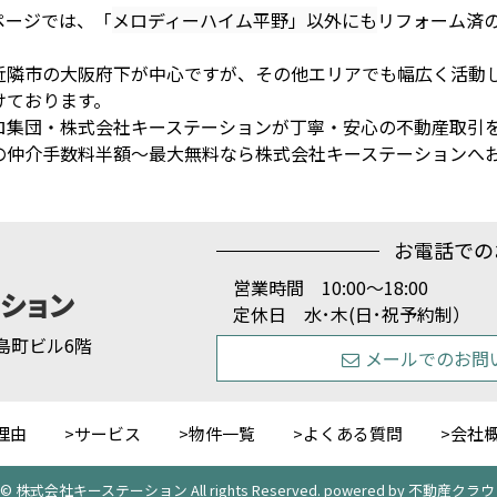
ページでは、「
メロディーハイム平野」以外にも
リフォーム済
近隣市の大阪府下が中心ですが、その他エリアでも幅広く活動
けております。
ロ集団・株式会社キーステーションが丁寧・安心の不動産取引
の仲介手数料半額～最大無料なら株式会社キーステーションへ
お電話での
営業時間 10:00～18:00
定休日 水･木(日･祝予約制）
1 島町ビル6階
メールでのお問
理由
サービス
物件一覧
よくある質問
会社
ht © 株式会社キーステーション All rights Reserved. powered by 不動産