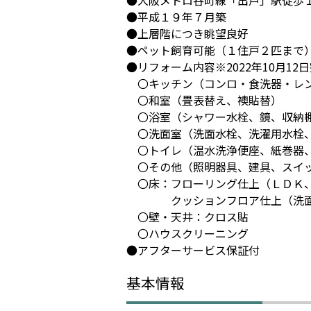
●大阪メトロ谷町線「出戸」駅徒歩
●平成１９年７月築
●上層階につき眺望良好
●ペット飼育可能（１住戸２匹まで
●リフォーム内容※2022年10月12
〇キッチン（コンロ・食洗器・レ
〇和室（畳表替え、襖貼替）
〇浴室（シャワー水栓、鏡、収納
〇洗面室（洗面水栓、洗濯用水栓
〇トイレ（温水洗浄便座、紙巻器
〇その他（照明器具、建具、スイッ
〇床：フローリング仕上（ＬＤＫ
クッションフロア仕上（洗面
〇壁・天井：クロス貼
〇ハウスクリーニング
●アフターサービス保証付
基本情報