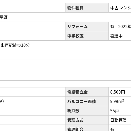
物件種目
中古 マン
ム平野
リフォーム
有
2022
中学校区
喜連中
 出戸駅徒歩10分
修繕積立金
8,500円
2
5坪）
バルコニー面積
9.99m
総戸数
55戸
管理方式
日勤管理
管理組合
有