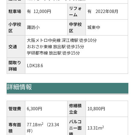
リフォ
駐車場
有
12,000円
有
2022年08月
ーム
小学校
中学校
諏訪小
城東中
区
区
大阪メトロ中央線 深江橋駅 徒歩10分
交通
おおさか東線 放出駅 徒歩15分
学研都市線 放出駅 徒歩15分
間取り
LDK18.6
詳細
詳細情報
修繕積
管理費
6,300円
10,800円
立金
バルコ
2
専有面
77.18m
（23.34
2
ニー面
13.31m
積
坪）
積