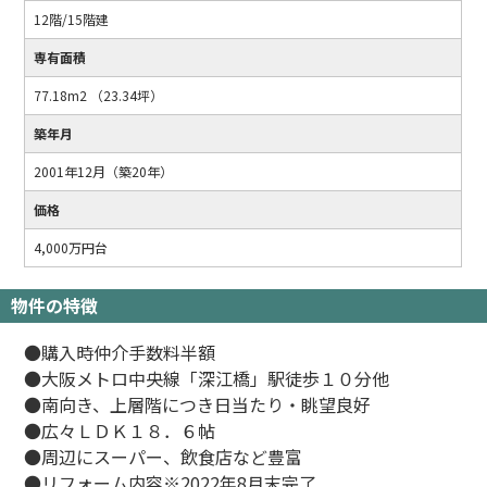
12階/15階建
専有面積
77.18m2 （23.34坪）
築年月
2001年12月（築20年）
価格
4,000万円台
物件の特徴
●購入時仲介手数料半額
●大阪メトロ中央線「深江橋」駅徒歩１０分他
●南向き、上層階につき日当たり・眺望良好
●広々ＬＤＫ１８．６帖
●周辺にスーパー、飲食店など豊富
●リフォーム内容※2022年8月末完了