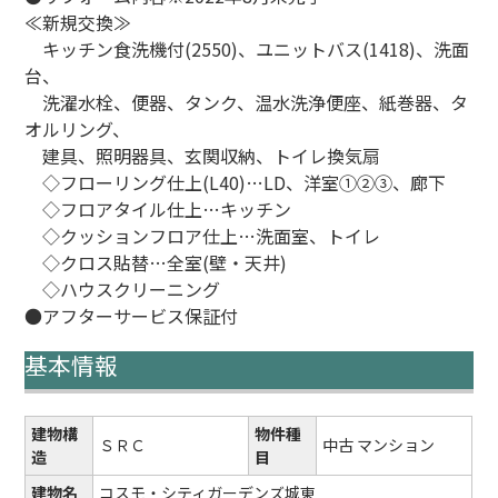
≪新規交換≫
キッチン食洗機付(2550)、ユニットバス(1418)、洗面
台、
洗濯水栓、便器、タンク、温水洗浄便座、紙巻器、タ
オルリング、
建具、照明器具、玄関収納、トイレ換気扇
◇フローリング仕上(L40)…LD、洋室①②③、廊下
◇フロアタイル仕上…キッチン
◇クッションフロア仕上…洗面室、トイレ
◇クロス貼替…全室(壁・天井)
◇ハウスクリーニング
●アフターサービス保証付
基本情報
建物構
物件種
ＳＲＣ
中古 マンション
造
目
建物名
コスモ・シティガーデンズ城東