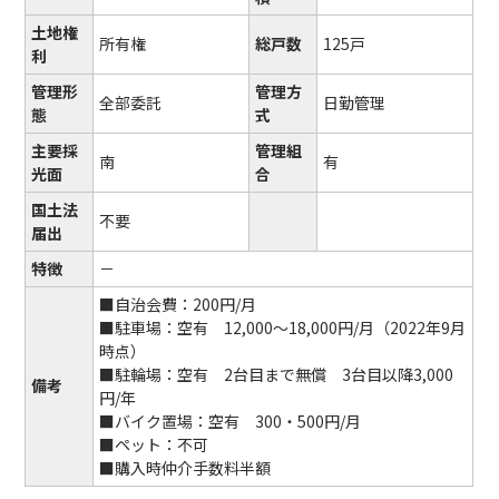
土地権
所有権
総戸数
125戸
利
管理形
管理方
全部委託
日勤管理
態
式
主要採
管理組
南
有
光面
合
国土法
不要
届出
特徴
－
■自治会費：200円/月
■駐車場：空有 12,000～18,000円/月（2022年9月
時点）
■駐輪場：空有 2台目まで無償 3台目以降3,000
備考
円/年
■バイク置場：空有 300・500円/月
■ペット：不可
■購入時仲介手数料半額