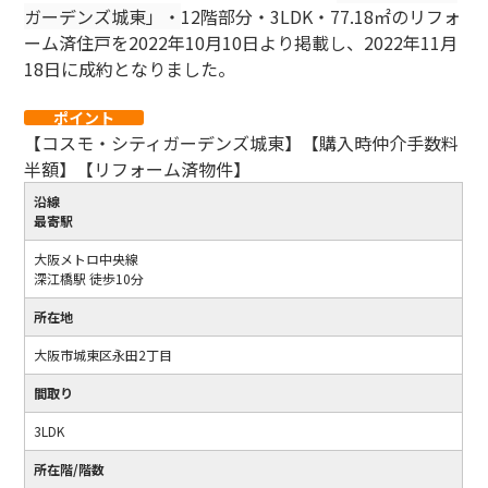
ガーデンズ城東」・
12階部分・3LDK・77.18
㎡のリフォ
ーム済住戸を2022年10月10日より掲載し、2022年11月
18日に成約となりました。
ポイント
【コスモ・シティガーデンズ城東】【購入時仲介手数料
半額】【リフォーム済物件】
沿線
最寄駅
大阪メトロ中央線
深江橋駅 徒歩10分
所在地
大阪市城東区永田2丁目
間取り
3LDK
所在階/階数