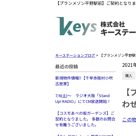
【プランメゾン平野駅前】ご契約となりま
キーステーションブログ
>
【プランメゾン平野駅
2021
最近の投稿
購入
新規物件情報‼【千早赤阪村小吹
古民家】
【
7/6(土)～ ラジオ大阪「Stand
わ
Up! RADIO」にてCM放送開始！
【コスモあべの坂ガーデンズ】ご
この
契約となりました。 多数のお問合
せ有難うございました。