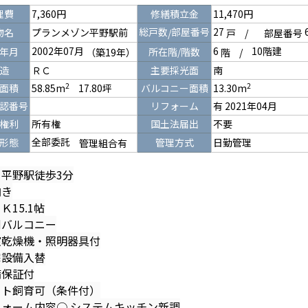
理費
7,360円
修繕積立金
11,470円
総戸数
部屋番号
27
物名
プランメゾン平野駅前
/
戸
/
部屋番号
2002年07月
6
10階建
年月
所在階/階数
（築19年）
階
/
造
ＲＣ
主要採光面
南
2
2
面積
58.85m
17.80坪
バルコニー面積
13.30m
認番号
リフォーム
有 2021年04月
権利
所有権
国土法届出
不要
全部委託
形態
管理方式
日勤管理
管理組合有
平野駅徒歩3分
向き
Ｋ15.1帖
側バルコニー
室乾燥機・照明器具付
宅設備入替
備保証付
ット飼育可（条件付）
フォーム内容○ システムキッチン新調