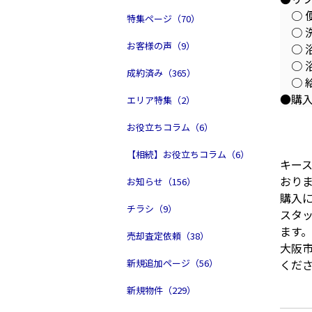
○ 
特集ページ（70）
○ 
お客様の声（9）
○ 
○ 
成約済み（365）
○ 
●購
エリア特集（2）
お役立ちコラム（6）
【相続】お役立ちコラム（6）
キー
おり
お知らせ（156）
購入
チラシ（9）
スタ
ます。
売却査定依頼（38）
大阪
新規追加ページ（56）
くだ
新規物件（229）