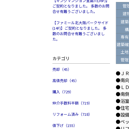
【キングマンション堂島川(36F)】
管
ご契約となりました。 多数のお問
合せ有難うございました。
建
建築
【ファミール北大阪パークサイド
(14F)】ご契約となりました。 多
構
数のお問合せ有難うございまし
専有
た。
建築確
土地
カテゴリ
管理
売却（45）
●ＪＲ
●南
高値売却（45）
●ＬＤ
購入（729）
●南
●浴
仲介手数料半額（719）
●住
●設
リフォーム済み（718）
●ペ
値下げ（155）
●リ