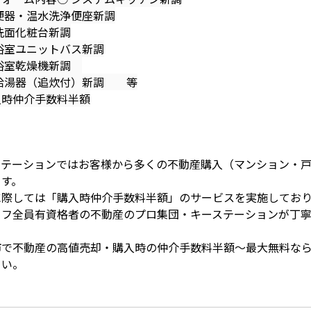
便器・温水洗浄便座新調
洗面化粧台新調
浴室ユニットバス新調
浴室乾燥機新調
給湯器（追炊付）新調 等
入時仲介手数料半額
ステーションではお客様から多くの不動産購入（マンション・
ます。
に際しては「購入時仲介手数料半額」のサービスを実施しており
ッフ全員有資格者の不動産のプロ集団・キーステーションが丁
市で不動産の高値売却・購入時の仲介手数料半額～最大無料な
さい。