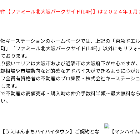
件【ファミール北大阪パークサイド(14F)
】は２０２４年１月
会社キーステーションのホームページでは、上記の「東急ドエ
町」「ファミール北大阪パークサイド(14F)」以外にもリフ
しております。
取り扱いエリアは大阪市および近隣市の大阪府下が中心ですが
売却相場や市場動向など的確なアドバイスができるように心がけ
ッフ全員有資格者の不動産のプロ集団・株式会社キーステーシ
たします。
市で不動産の高値売却・購入時の仲介手数料半額～最大無料な
さい。