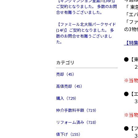
【キングマンション堂島川(36F)】
「 東
ご契約となりました。 多数のお問
合せ有難うございました。
「エ
「ファ
【ファミール北大阪パークサイド
の3
(14F)】ご契約となりました。 多
数のお問合せ有難うございまし
た。
【特
●【
カテゴリ
２，
売却（45）
※当
高値売却（45）
●【
購入（729）
３，
仲介手数料半額（719）
※当
リフォーム済み（718）
●【フ
値下げ（155）
３，