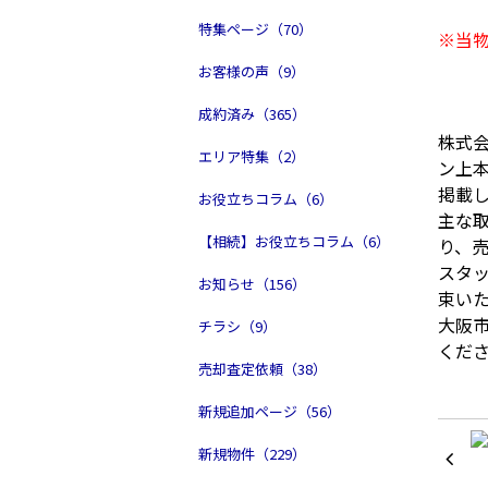
特集ページ（70）
※当物
お客様の声（9）
成約済み（365）
株式
エリア特集（2）
ン上本
掲載
お役立ちコラム（6）
主な
【相続】お役立ちコラム（6）
り、
スタ
お知らせ（156）
束い
大阪
チラシ（9）
くだ
売却査定依頼（38）
新規追加ページ（56）
新規物件（229）