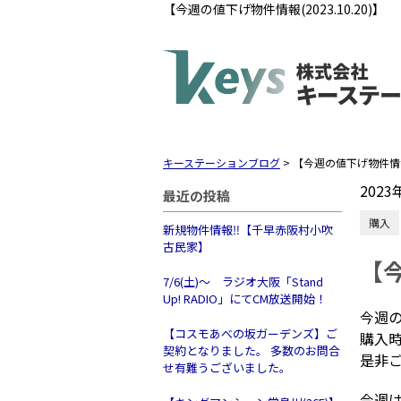
【今週の値下げ物件情報(2023.10.20)】
キーステーションブログ
>
【今週の値下げ物件情報(2
2023
最近の投稿
購入
新規物件情報‼【千早赤阪村小吹
古民家】
【今
7/6(土)～ ラジオ大阪「Stand
Up! RADIO」にてCM放送開始！
今週
【コスモあべの坂ガーデンズ】ご
購入
契約となりました。 多数のお問合
是非
せ有難うございました。
今週