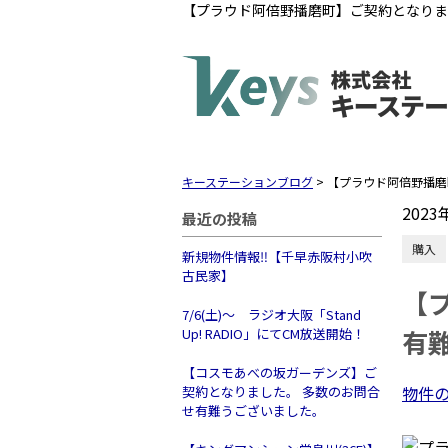
【プラウド阿倍野播磨町】ご契約となりま
キーステーションブログ
>
【プラウド阿倍野播磨
2023
最近の投稿
購入
新規物件情報‼【千早赤阪村小吹
古民家】
【
7/6(土)～ ラジオ大阪「Stand
有
Up! RADIO」にてCM放送開始！
【コスモあべの坂ガーデンズ】ご
物件
契約となりました。 多数のお問合
せ有難うございました。