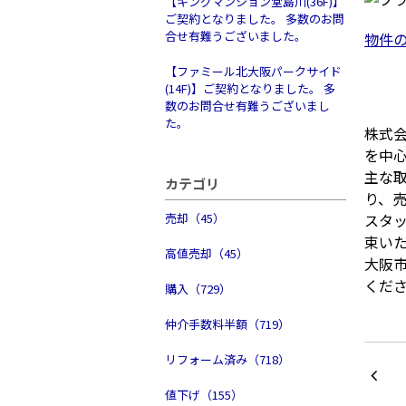
【キングマンション堂島川(36F)】
ご契約となりました。 多数のお問
合せ有難うございました。
物件
【ファミール北大阪パークサイド
(14F)】ご契約となりました。 多
数のお問合せ有難うございまし
た。
株式
を中
主な
カテゴリ
り、
売却（45）
スタ
束い
高値売却（45）
大阪
くだ
購入（729）
仲介手数料半額（719）
リフォーム済み（718）
値下げ（155）