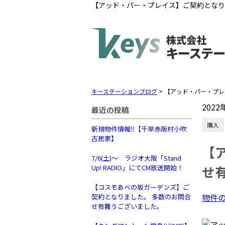
【アッド・パー・プレイス】ご契約となり
キーステーションブログ
>
【アッド・パー・プレ
2022
最近の投稿
購入
新規物件情報‼【千早赤阪村小吹
古民家】
【
7/6(土)～ ラジオ大阪「Stand
せ
Up! RADIO」にてCM放送開始！
【コスモあべの坂ガーデンズ】ご
物件
契約となりました。 多数のお問合
せ有難うございました。