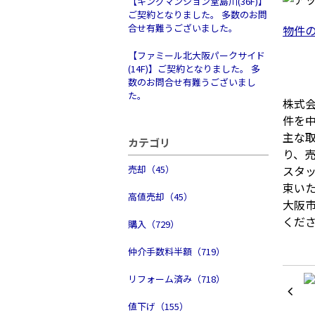
【キングマンション堂島川(36F)】
ご契約となりました。 多数のお問
合せ有難うございました。
物件
【ファミール北大阪パークサイド
(14F)】ご契約となりました。 多
数のお問合せ有難うございまし
た。
株式
件を
主な
カテゴリ
り、
売却（45）
スタ
束い
高値売却（45）
大阪
くだ
購入（729）
仲介手数料半額（719）
リフォーム済み（718）
値下げ（155）