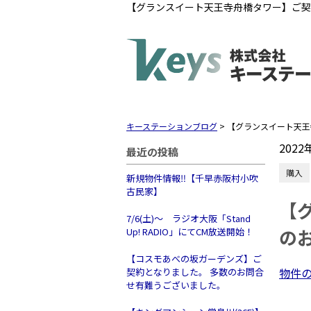
【グランスイート天王寺舟橋タワー】ご契
キーステーションブログ
>
【グランスイート天王
2022
最近の投稿
購入
新規物件情報‼【千早赤阪村小吹
古民家】
【
7/6(土)～ ラジオ大阪「Stand
の
Up! RADIO」にてCM放送開始！
【コスモあべの坂ガーデンズ】ご
物件
契約となりました。 多数のお問合
せ有難うございました。