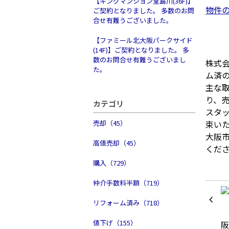
【キングマンション堂島川(36F)】
物件
ご契約となりました。 多数のお問
合せ有難うございました。
【ファミール北大阪パークサイド
(14F)】ご契約となりました。 多
数のお問合せ有難うございまし
株式
た。
ム済
主な
り、
カテゴリ
スタ
売却（45）
束い
大阪
高値売却（45）
くだ
購入（729）
仲介手数料半額（719）
リフォーム済み（718）
値下げ（155）