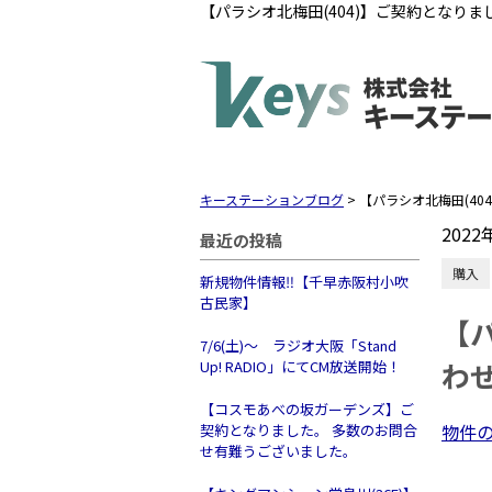
【パラシオ北梅田(404)】ご契約となり
キーステーションブログ
>
【パラシオ北梅田(4
2022
最近の投稿
購入
新規物件情報‼【千早赤阪村小吹
古民家】
【
7/6(土)～ ラジオ大阪「Stand
わ
Up! RADIO」にてCM放送開始！
【コスモあべの坂ガーデンズ】ご
物件
契約となりました。 多数のお問合
せ有難うございました。