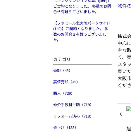
【キングマンション堂島川(36F)】
物件
ご契約となりました。 多数のお問
合せ有難うございました。
【ファミール北大阪パークサイド
(14F)】ご契約となりました。 多
数のお問合せ有難うございまし
株式会
た。
中心
主な
り、
カテゴリ
スタ
売却（45）
束い
大阪
高値売却（45）
くだ
購入（729）
仲介手数料半額（719）
リフォーム済み（718）
値下げ（155）