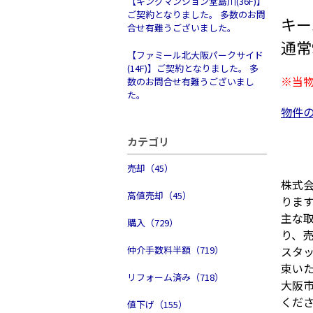
【キングマンション堂島川(36F)】
ご契約となりました。 多数のお問
キー
合せ有難うございました。
通常9
【ファミール北大阪パークサイド
(14F)】ご契約となりました。 多
※当
数のお問合せ有難うございまし
た。
物件
カテゴリ
売却（45）
株式
高値売却（45）
りま
主な
購入（729）
り、
仲介手数料半額（719）
スタ
束い
リフォーム済み（718）
大阪
くだ
値下げ（155）