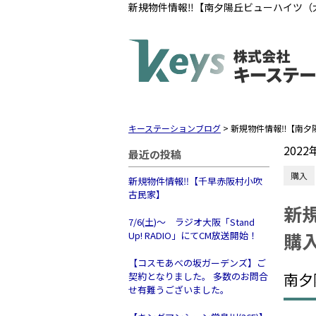
新規物件情報‼【南夕陽丘ビューハイツ（
キーステーションブログ
>
新規物件情報‼【南夕
2022
最近の投稿
購入
新規物件情報‼【千早赤阪村小吹
古民家】
新
7/6(土)～ ラジオ大阪「Stand
購
Up! RADIO」にてCM放送開始！
【コスモあべの坂ガーデンズ】ご
南夕
契約となりました。 多数のお問合
せ有難うございました。