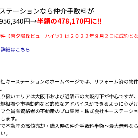
ステーションなら仲介手数料が
56,340円→
半額の478,170円に‼
物件【南夕陽丘ビューハイツ】は２０２２年９月２日に成約と
の詳細はこちら
会社キーステーションのホームページでは、リフォーム済の物
す。
取り扱いエリアは大阪市および近隣市の大阪府下が中心ですが
売却相場や市場動向など的確なアドバイスができるように心がけ
ッフ全員有資格者の不動産のプロ集団・株式会社キーステーシ
たします。
市で不動産の高値売却・購入時の仲介手数料半額～最大無料な
さい。