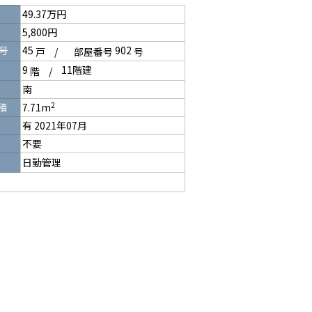
49.37万円
5,800円
号
45
902
戸
/
部屋番号
号
9
11階建
階
/
南
2
積
7.71m
有 2021年07月
不要
日勤管理