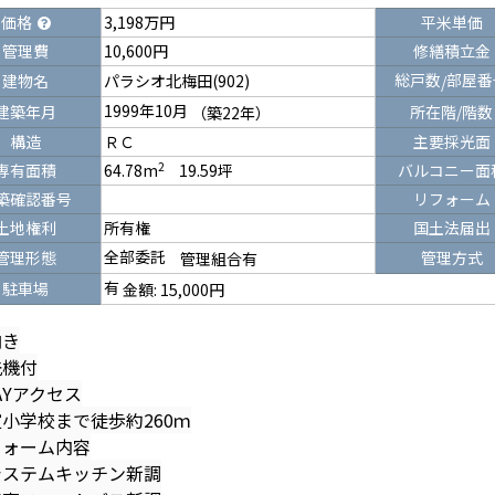
価格
3,198万円
平米単価
管理費
10,600円
修繕積立金
総戸数
部屋番
建物名
パラシオ北梅田(902)
/
1999年10月
建築年月
所在階/階数
（築22年）
構造
ＲＣ
主要採光面
2
専有面積
64.78m
19.59坪
バルコニー面
築確認番号
リフォーム
土地権利
所有権
国土法届出
全部委託
管理形態
管理方式
管理組合有
有
駐車場
金額:
15,000円
向き
洗機付
AYアクセス
小学校まで徒歩約260ｍ
フォーム内容
ステムキッチン新調