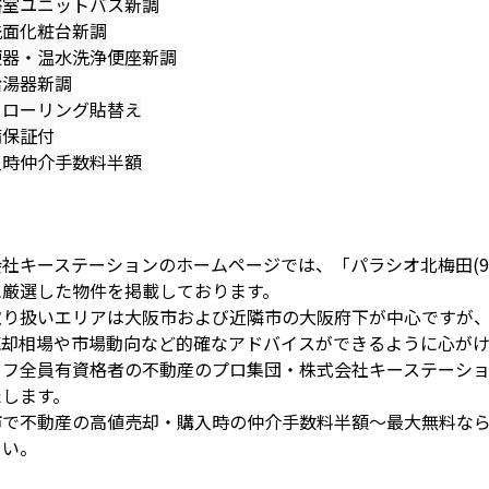
室ユニットバス新調
面化粧台新調
器・温水洗浄便座新調
湯器新調
ローリング貼替え
備保証付
入時仲介手数料半額
社キーステーションのホームページでは、「パラシオ北梅田(9
に厳選した物件を掲載しております。
取り扱いエリアは大阪市および近隣市の大阪府下が中心ですが
売却相場や市場動向など的確なアドバイスができるように心がけ
ッフ全員有資格者の不動産のプロ集団・株式会社キーステーシ
たします。
市で不動産の高値売却・購入時の仲介手数料半額～最大無料な
さい。