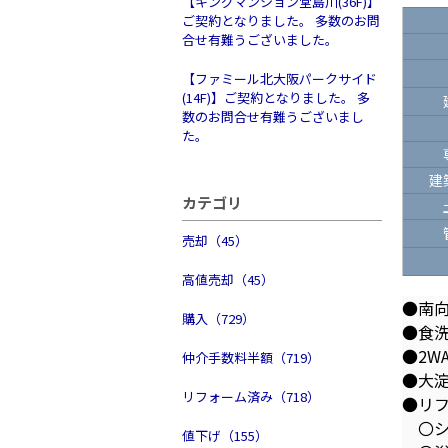
【キングマンション堂島川(36F)】
ご契約となりました。 多数のお問
合せ有難うございました。
【ファミール北大阪パークサイド
(14F)】ご契約となりました。 多
数のお問合せ有難うございまし
た。
建
カテゴリ
売却（45）
高値売却（45）
●南
購入（729）
●食
●2W
仲介手数料半額（719）
●大淀
リフォーム済み（718）
●リ
〇シ
値下げ（155）