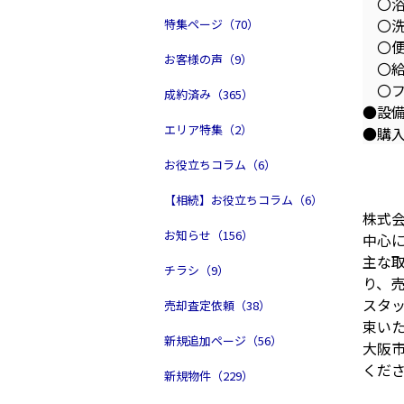
〇浴
〇洗
特集ページ（70）
〇便
お客様の声（9）
〇給
〇フ
成約済み（365）
●設
エリア特集（2）
●購
お役立ちコラム（6）
【相続】お役立ちコラム（6）
株式会
お知らせ（156）
中心
主な
チラシ（9）
り、
スタ
売却査定依頼（38）
束い
新規追加ページ（56）
大阪
くだ
新規物件（229）