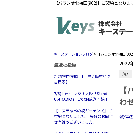
【パラシオ北梅田(902)】ご契約となり
キーステーションブログ
>
【パラシオ北梅田(9
2022
最近の投稿
購入
新規物件情報‼【千早赤阪村小吹
古民家】
【
7/6(土)～ ラジオ大阪「Stand
わ
Up! RADIO」にてCM放送開始！
【コスモあべの坂ガーデンズ】ご
物件
契約となりました。 多数のお問合
せ有難うございました。