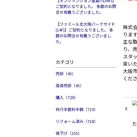
【キングマンション堂島川(36F)】
ご契約となりました。 多数のお問
合せ有難うございました。
【ファミール北大阪パークサイド
株式
(14F)】ご契約となりました。 多
りま
数のお問合せ有難うございまし
主な
た。
り、
スタ
カテゴリ
束い
大阪
売却（45）
くだ
高値売却（45）
購入（729）
仲介手数料半額（719）
リフォーム済み（718）
値下げ（155）