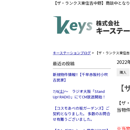
【ザ・ランクス東住吉中野】商談中となり
キーステーションブログ
>
【ザ・ランクス東住吉
2022
最近の投稿
購入
新規物件情報‼【千早赤阪村小吹
古民家】
【
7/6(土)～ ラジオ大阪「Stand
Up! RADIO」にてCM放送開始！
【ザ・
【コスモあべの坂ガーデンズ】ご
当物
契約となりました。 多数のお問合
せ有難うございました。
※当