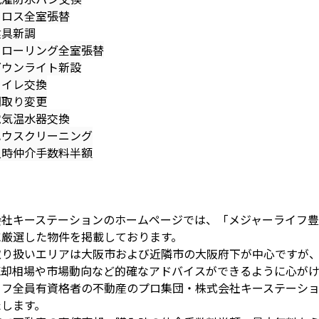
ロス全室張替
具新調
ローリング全室張替
ウンライト新設
イレ交換
取り変更
気温水器交換
ウスクリーニング
入時仲介手数料半額
会社キーステーションのホームページでは、「メジャーライフ
に厳選した物件を掲載しております。
取り扱いエリアは大阪市および近隣市の大阪府下が中心ですが
売却相場や市場動向など的確なアドバイスができるように心がけ
ッフ全員有資格者の不動産のプロ集団・株式会社キーステーシ
たします。