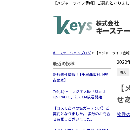
【メジャーライフ豊崎】ご契約となりまし
キーステーションブログ
>
【メジャーライフ豊崎
2022
最近の投稿
購入
新規物件情報‼【千早赤阪村小吹
古民家】
【
7/6(土)～ ラジオ大阪「Stand
せ
Up! RADIO」にてCM放送開始！
【コスモあべの坂ガーデンズ】ご
物件
契約となりました。 多数のお問合
せ有難うございました。