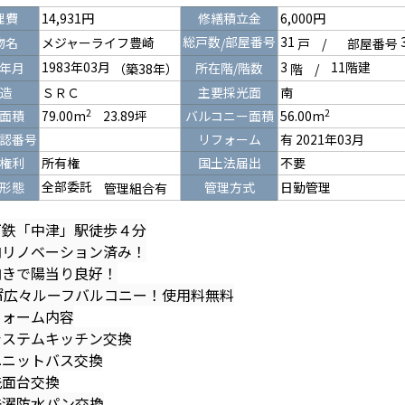
理費
14,931円
修繕積立金
6,000円
総戸数
部屋番号
31
物名
メジャーライフ豊崎
/
戸
/
部屋番号
1983年03月
3
11階建
年月
所在階/階数
（築38年）
階
/
造
ＳＲＣ
主要採光面
南
2
2
面積
79.00m
23.89坪
バルコニー面積
56.00m
認番号
リフォーム
有 2021年03月
権利
所有権
国土法届出
不要
全部委託
形態
管理方式
日勤管理
管理組合有
下鉄「中津」駅徒歩４分
内リノベーション済み！
向きで陽当り良好！
㎡広々ルーフバルコニー！使用料無料
フォーム内容
ステムキッチン交換
ニットバス交換
面台交換
濯防水パン交換