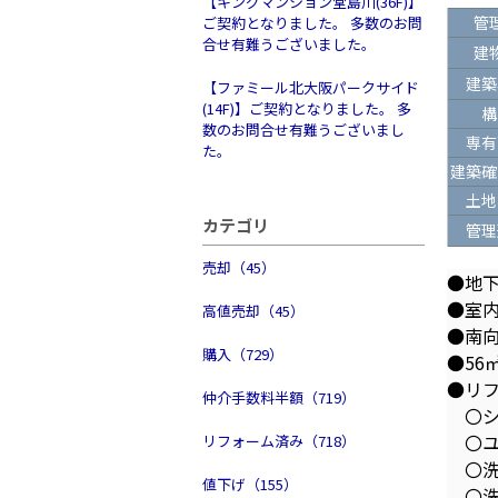
【キングマンション堂島川(36F)】
管
ご契約となりました。 多数のお問
合せ有難うございました。
建
建築
【ファミール北大阪パークサイド
(14F)】ご契約となりました。 多
構
数のお問合せ有難うございまし
専有
た。
建築確
土地
カテゴリ
管理
売却（45）
●地
●室
高値売却（45）
●南
購入（729）
●56
●リ
仲介手数料半額（719）
〇シ
〇ユ
リフォーム済み（718）
〇洗
値下げ（155）
〇洗