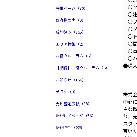
〇ク
特集ページ（70）
〇建
お客様の声（9）
〇フ
〇ダ
成約済み（365）
〇ト
〇間
エリア特集（2）
〇電
お役立ちコラム（6）
〇ハ
●購
【相続】お役立ちコラム（6）
お知らせ（156）
チラシ（9）
株式
中心
売却査定依頼（38）
主な
新規追加ページ（56）
り、
スタ
新規物件（229）
束い