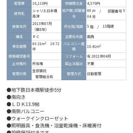
管理費
10,110円
修繕積立金
4,570円
総戸数
部屋番
80
5
シャリエ日本橋
/
戸
/
部屋番号
建物名
高津
号
04
号
2013年07月
5
15階建
建築年月
所在階/階数
階
/
（築8年）
構造
ＲＣ
主要採光面
南西
2
65.21m
19.72
バルコニー面
2
専有面積
10.41m
坪
積
建築確認番号
リフォーム
有 2021年04月
土地権利
所有権
国土法届出
不要
全部委託
管理形態
管理方式
日勤管理
管理組合有
●地下鉄日本橋駅徒歩5分
●南向き
●ＬＤＫ13.9帖
●南側バルコニー
●ウォークインクローゼット
●照明器具・食洗機・浴室乾燥機・床暖房付
●設備保証付きです