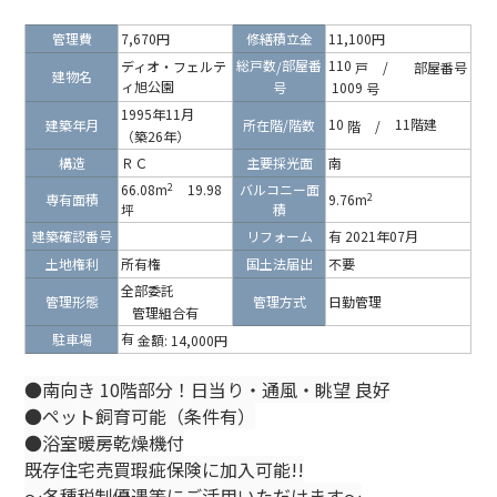
管理費
7,670円
修繕積立金
11,100円
総戸数
部屋番
110
ディオ・フェルテ
/
戸
/
部屋番号
建物名
ィ旭公園
号
1009
号
1995年11月
10
11階建
建築年月
所在階/階数
階
/
（築26年）
構造
ＲＣ
主要採光面
南
2
66.08m
19.98
バルコニー面
2
専有面積
9.76m
坪
積
建築確認番号
リフォーム
有 2021年07月
土地権利
所有権
国土法届出
不要
全部委託
管理形態
管理方式
日勤管理
管理組合有
有
駐車場
金額:
14,000円
●南向き 10階部分！日当り・通風・眺望 良好
●ペット飼育可能（条件有）
●浴室暖房乾燥機付
既存住宅売買瑕疵保険に加入可能!!
～各種税制優遇等にご活用いただけます～