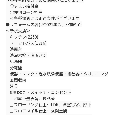
○すまい給付金
○住宅ローン控除
※各種優遇には別途条件がございます
●リフォーム内容(※2021年7月下旬終了)
≪新規交換≫
キッチン(2250)
ユニットバス(1216)
洗面台
洗濯水栓・洗濯パン
給湯器
分電盤
便器・タンク・温水洗浄便座・紙巻器・タオルリング
玄関収納
建具
照明器具・スイッチ・コンセント
□和室…畳表替、襖貼替
□フローリング仕上…LDK、洋室①②、廊下
□フロアタイル仕上…玄関土間