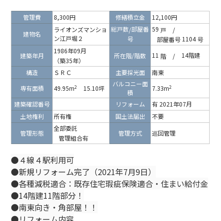
管理費
8,300円
修繕積立金
12,100円
総戸数
部屋番
59
ライオンズマンショ
/
戸
/
建物名
ン江戸堀２
号
1104
部屋番号
号
1986年09月
11
14階建
建築年月
所在階/階数
階
/
（築35年）
構造
ＳＲＣ
主要採光面
南東
バルコニー面
2
2
専有面積
49.95m
15.10坪
7.33m
積
建築確認番号
リフォーム
有 2021年07月
土地権利
所有権
国土法届出
不要
全部委託
管理形態
管理方式
巡回管理
管理組合有
●４線４駅利用可
●新規リフォーム完了（2021年7月9日）
●各種減税適合：既存住宅瑕疵保険適合・住まい給付金
●14階建11階部分！
●南東向き・角部屋！！
●リフォーム内容